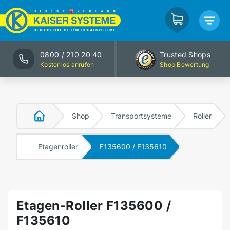
0800 / 210 20 40
Trusted Shops
Kostenlos anrufen
Shop Bewertung
Shop
Transportsysteme
Roller
Etagenroller
F135600 / F135610
Etagen-Roller F135600 /
F135610