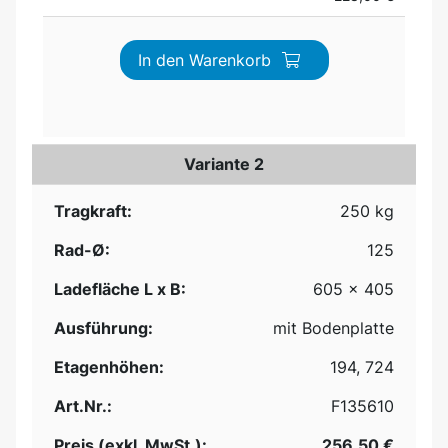
In den Warenkorb
Variante 2
Tragkraft:
250 kg
Rad-Ø:
125
Ladefläche L x B:
605 x 405
Ausführung:
mit Bodenplatte
Etagenhöhen:
194, 724
Art.Nr.:
F135610
Preis (exkl. MwSt.):
256,50 €