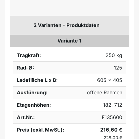
2 Varianten - Produktdaten
Variante 1
Tragkraft:
250 kg
Rad-Ø:
125
Ladefläche L x B:
605 x 405
Ausführung:
offene Rahmen
Etagenhöhen:
182, 712
Art.Nr.:
F135600
Preis (exkl. MwSt.):
216,60 €
228,00 €