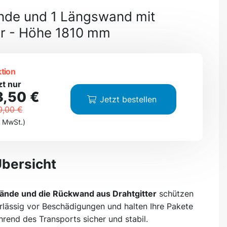
nde und 1 Längswand mit
er - Höhe 1810 mm
tion
zt nur
3,50 €
Jetzt bestellen
0,00 €
. MwSt.)
Übersicht
ände und die Rückwand aus Drahtgitter
schützen
rlässig vor Beschädigungen und halten Ihre Pakete
rend des Transports sicher und stabil.