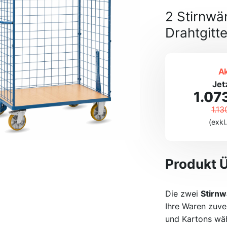
2 Stirnwä
Drahtgitt
Ak
Jet
1.07
1.13
(exkl
Produkt 
Die zwei
Stirnw
Ihre Waren zuve
und Kartons wäh