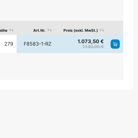
höhe
Art.Nr.
Preis (exkl. MwSt.)
1.073,50 €
279
F8583-1-RZ
1.130,00 €