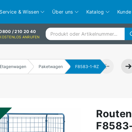
Service & Wissen
Über uns
Katalog
Kunde
0800 / 210 20 40
KOSTENLOS ANRUFEN
Etagenwagen
Paketwagen
F8583-1-RZ
Route
F8583