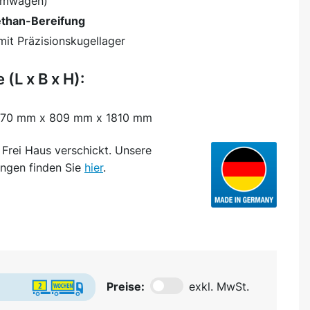
ormwagen)
ethan-Bereifung
it Präzisionskugellager
L x B x H):
70 mm x 809 mm x 1810 mm
d
Frei Haus
verschickt. Unsere
ngen finden Sie
hier
.
Preise:
exkl. MwSt.