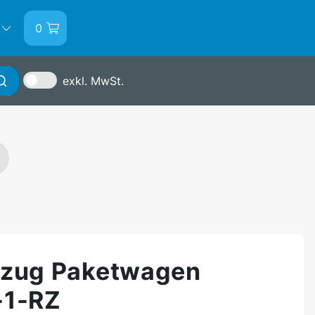
0
exkl. MwSt.
Anmelden
nzug Paketwagen
-1-RZ