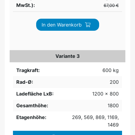
MwSt.):
67,00 €
In den Warenkorb
Variante 3
Tragkraft:
600 kg
Rad-Ø:
200
Ladefläche LxB:
1200 x 800
Gesamthöhe:
1800
Etagenhöhe:
269, 569, 869, 1169,
1469