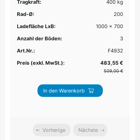
Tragkraft:
400 kg
Rad-Ø:
200
Ladefläche LxB:
1000 x 700
Anzahl der Böden:
3
Art.Nr.:
F4932
Preis (exkl. MwSt.):
483,55 €
509,00 €
In den Warenkorb
Vorherige
Nächste