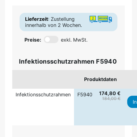
Lieferzeit
: Zustellung
innerhalb von 2 Wochen.
Preise:
exkl. MwSt.
Infektionsschutzrahmen F5940
Produktdaten
174,80 €
Infektionsschutzrahmen
F5940
184,00 €
I