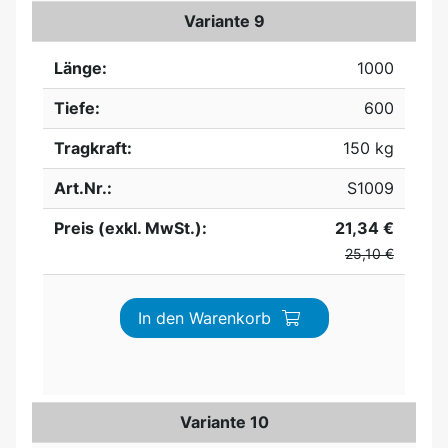
Variante 9
Länge:
1000
Tiefe:
600
Tragkraft:
150 kg
Art.Nr.:
S1009
Preis (exkl. MwSt.):
21,34 €
25,10 €
In den Warenkorb
Variante 10