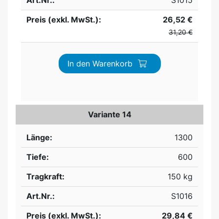
Art.Nr.:
S1015
Preis (exkl. MwSt.):
26,52 €
31,20 €
In den Warenkorb
Variante 14
Länge:
1300
Tiefe:
600
Tragkraft:
150 kg
Art.Nr.:
S1016
Preis (exkl. MwSt.):
29,84 €