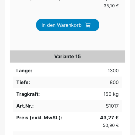
35,10 €
In den Warenkorb
Variante 15
Länge:
1300
Tiefe:
800
Tragkraft:
150 kg
Art.Nr.:
S1017
Preis (exkl. MwSt.):
43,27 €
50,90 €