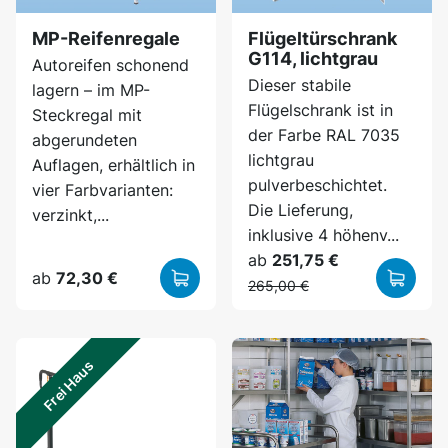
MP-Reifenregale
Flügeltürschrank
G114, lichtgrau
Autoreifen schonend
Dieser stabile
lagern – im MP-
Flügelschrank ist in
Steckregal mit
der Farbe RAL 7035
abgerundeten
lichtgrau
Auflagen, erhältlich in
pulverbeschichtet.
vier Farbvarianten:
Die Lieferung,
verzinkt,...
inklusive 4 höhenv...
ab
251,75 €
ab
72,30 €
265,00 €
Frei Haus