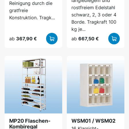
langlebiegem und
Reinigung durch die
rostfreiem Edelstahl
gratfreie
schwarz, 2, 3 oder 4
Konstruktion. Tragk...
Borde. Tragkraft 100
kg je...
ab
367,90 €
ab
667,50 €
MP20 Flaschen-
WSM01 / WSM02
Kombiregal
16 Klarsicht-