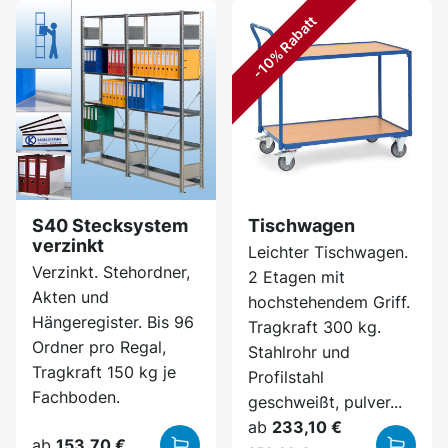
-10% Rabatt
S40 Stecksystem
Tischwagen
verzinkt
Leichter Tischwagen.
Verzinkt. Stehordner,
2 Etagen mit
Akten und
hochstehendem Griff.
Hängeregister. Bis 96
Tragkraft 300 kg.
Ordner pro Regal,
Stahlrohr und
Tragkraft 150 kg je
Profilstahl
Fachboden.
geschweißt, pulver...
ab
233,10 €
ab
153,70 €