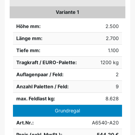
Variante 1
Höhe mm:
2.500
Länge mm:
2.700
Tiefe mm:
1.100
Tragkraft / EURO-Palette:
1200 kg
Auflagenpaar / Feld:
2
Anzahl Paletten / Feld:
9
max. Feldlast kg:
8.628
Grundregal
Art.Nr.:
A6540-A20
Preis (exkl. MwSt.):
544,20 €