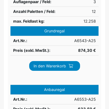
Auflagenpaar / Feld:
3
Anzahl Paletten / Feld:
12
max. Feldlast kg:
12.258
Grundregal
Art.Nr.:
A6543-A25
Preis (exkl. MwSt.):
874,30 €
In den Warenkorb
Anbauregal
Art.Nr.:
A6553-A25