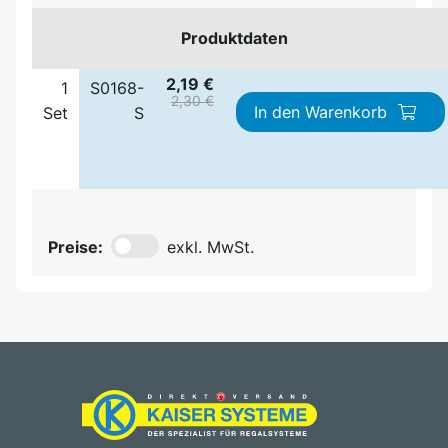
Produktdaten
2,19 €
1
S0168-
2,30 €
In den Warenkorb
Set
S
Preise:
exkl. MwSt.