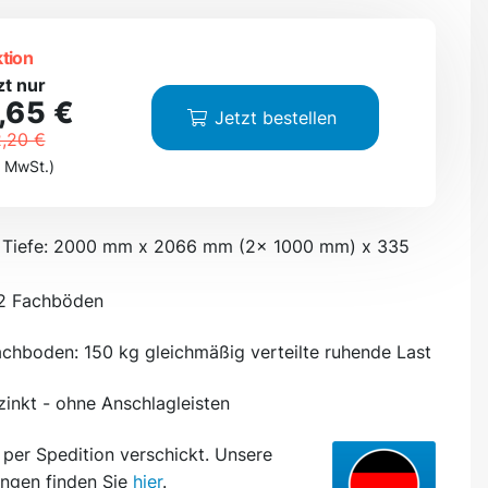
tion
zt nur
,65 €
Jetzt bestellen
,20 €
. MwSt.)
 Tiefe: 2000 mm x 2066 mm (2x 1000 mm) x 335
12 Fachböden
achboden: 150 kg gleichmäßig verteilte ruhende Last
zinkt - ohne Anschlagleisten
d
per Spedition
verschickt. Unsere
ngen finden Sie
hier
.