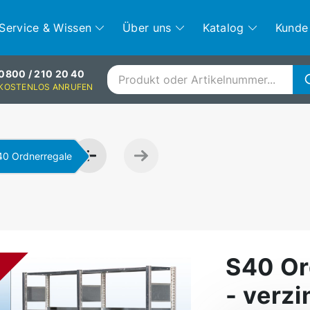
Service & Wissen
Über uns
Katalog
Kunde
0800 / 210 20 40
KOSTENLOS ANRUFEN
40 Ordnerregale
S40 Or
- verz