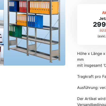
Ak
Jet
299
322
(exkl
Höhe x Länge x
mm
mit insgesamt 
Tragkraft pro F
Ausführung: ver
Der Artikel wir
Versandbedingu