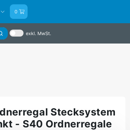
0
exkl. MwSt.
Anmelden
dnerregal Stecksystem
inkt - S40 Ordnerregale