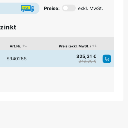
Preise:
exkl. MwSt.
zinkt
Art.Nr.
Preis (exkl. MwSt.)
325,31 €
S94025S
349,80 €