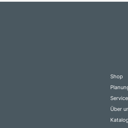
Shop
Planun
Servic
Über u
Katalo