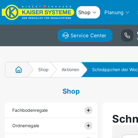
Shop
Planung
Service Center
Shop
Aktionen
Schnäppchen der Wo
Shop
Fachbodenregale
Schn
Ordnerregale