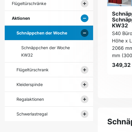
Flügeltürschränke
Schnäp
Aktionen
Schnäp
KW32
S40 Büro
Schnäppchen der Woche
Höhe x L
2066 mm
Schnäppchen der Woche
mm (300 
KW32
349,32
Flügeltürschrank
Kleiderspinde
Regalaktionen
Schwerlastregal
Schnäp