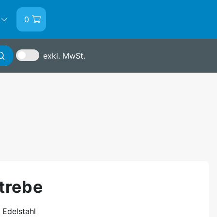
0
exkl. MwSt.
Anmelden
trebe
 Edelstahl