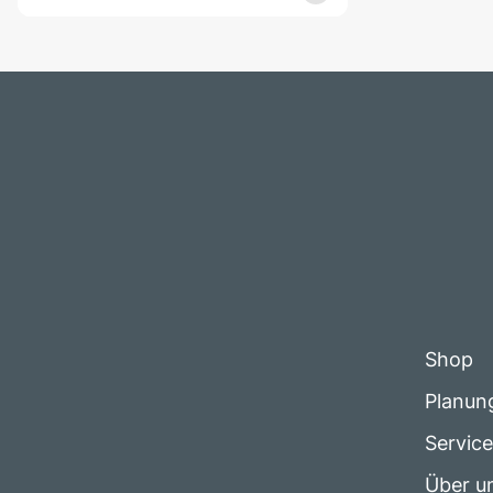
Shop
Planun
Servic
Über u