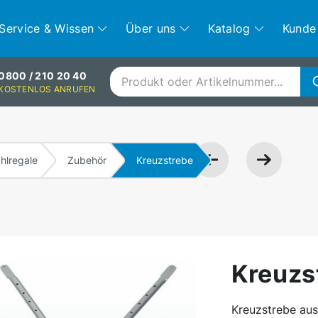
Service & Wissen
Über uns
Katalog
Kunde
0800 / 210 20 40
KOSTENLOS ANRUFEN
hlregale
Zubehör
Kreuzstrebe
Kreuzs
Kreuzstrebe aus