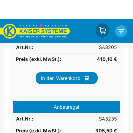
Anzahl Böden:
4
Tragkraft pro Boden:
200 kg
Grundregal
Art.Nr.:
SA3205
Preis (exkl. MwSt.):
410,10 €
In den Warenkorb
Anbauregal
Art.Nr.:
SA3235
Preis (exkl. MwSt.):
305,50 €