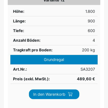
Variante 12
Höhe:
1.800
Länge:
900
Tiefe:
600
Anzahl Böden:
4
Tragkraft pro Boden:
200 kg
Grundregal
Art.Nr.:
SA3207
Preis (exkl. MwSt.):
489,60 €
In den Warenkorb