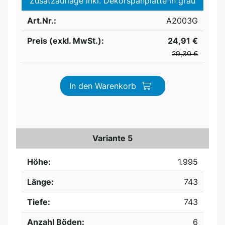
Zusatzauflage inkl. Dekorspanplatte in grau
Art.Nr.:
A2003G
Preis (exkl. MwSt.):
24,91 €
29,30 €
In den Warenkorb
Variante 5
Höhe:
1.995
Länge:
743
Tiefe:
743
Anzahl Böden:
6