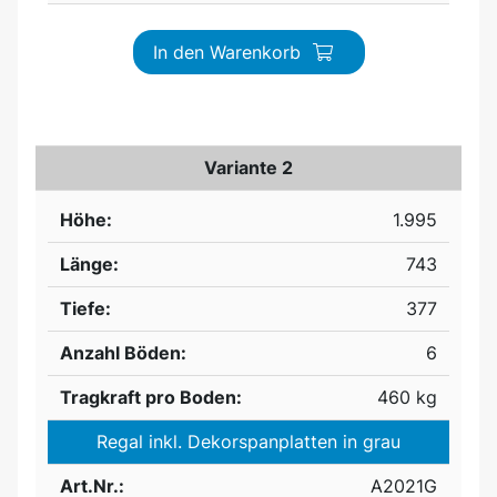
In den Warenkorb
Variante 2
Höhe:
1.995
Länge:
743
Tiefe:
377
Anzahl Böden:
6
Tragkraft pro Boden:
460 kg
Regal inkl. Dekorspanplatten in grau
Art.Nr.:
A2021G