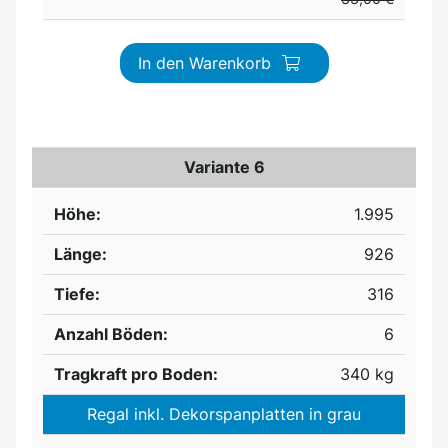
In den Warenkorb
Variante 6
Höhe:
1.995
Länge:
926
Tiefe:
316
Anzahl Böden:
6
Tragkraft pro Boden:
340 kg
Regal inkl. Dekorspanplatten in grau