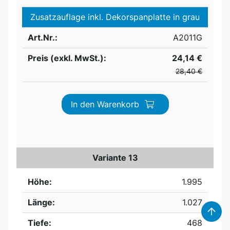
Zusatzauflage inkl. Dekorspanplatte in grau
Art.Nr.:
A2011G
Preis (exkl. MwSt.):
24,14 €
28,40 €
In den Warenkorb
Variante 13
Höhe:
1.995
Länge:
1.027
Tiefe:
468