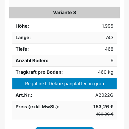
Variante 3
Höhe:
1.995
Länge:
743
Tiefe:
468
Anzahl Böden:
6
Tragkraft pro Boden:
460 kg
Regal inkl. Dekorspanplatten in grau
Art.Nr.:
A2022G
Preis (exkl. MwSt.):
153,26 €
180,30 €