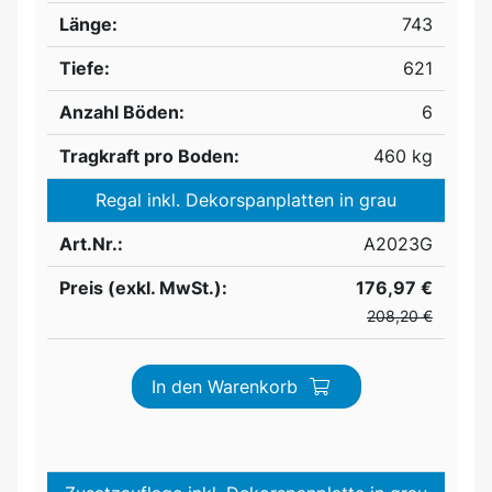
Länge:
743
Tiefe:
621
Anzahl Böden:
6
Tragkraft pro Boden:
460 kg
Regal inkl. Dekorspanplatten in grau
Art.Nr.:
A2023G
Preis (exkl. MwSt.):
176,97 €
208,20 €
In den Warenkorb