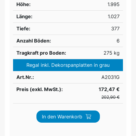
Höhe:
1.995
Länge:
1.027
Tiefe:
377
Anzahl Böden:
6
Tragkraft pro Boden:
275 kg
Regal inkl. Dekorspanplatten in grau
Art.Nr.:
A2031G
Preis (exkl. MwSt.):
172,47 €
202,90 €
In den Warenkorb