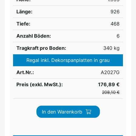
Länge:
926
Tiefe:
468
Anzahl Böden:
6
Tragkraft pro Boden:
340 kg
Regal inkl. Dekorspanplatten in grau
Art.Nr.:
A2027G
Preis (exkl. MwSt.):
176,89 €
208,10 €
In den Warenkorb