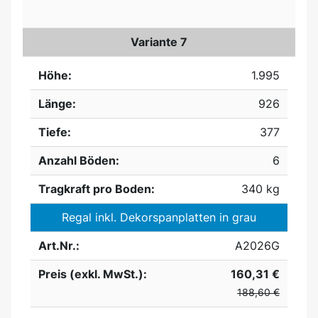
Variante 7
Höhe:
1.995
Länge:
926
Tiefe:
377
Anzahl Böden:
6
Tragkraft pro Boden:
340 kg
Regal inkl. Dekorspanplatten in grau
Art.Nr.:
A2026G
Preis (exkl. MwSt.):
160,31 €
188,60 €