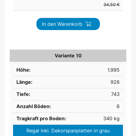
34,50 €
In den Warenkorb
Variante 10
Höhe:
1.995
Länge:
926
Tiefe:
743
Anzahl Böden:
6
Tragkraft pro Boden:
340 kg
Regal inkl. Dekorspanplatten in grau