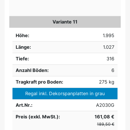
Variante 11
Höhe:
1.995
Länge:
1.027
Tiefe:
316
Anzahl Böden:
6
Tragkraft pro Boden:
275 kg
Regal inkl. Dekorspanplatten in grau
Art.Nr.:
A2030G
Preis (exkl. MwSt.):
161,08 €
189,50 €