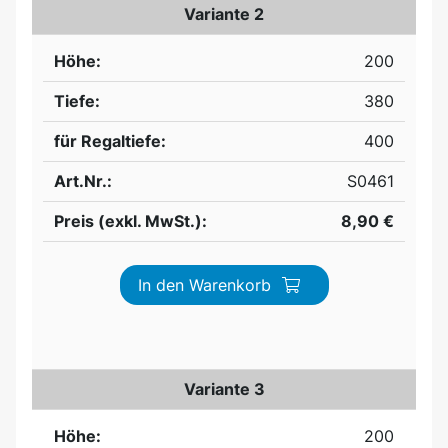
Variante 2
Höhe:
200
Tiefe:
380
für Regaltiefe:
400
Art.Nr.:
S0461
Preis (exkl. MwSt.):
8,90 €
In den Warenkorb
Variante 3
Höhe:
200