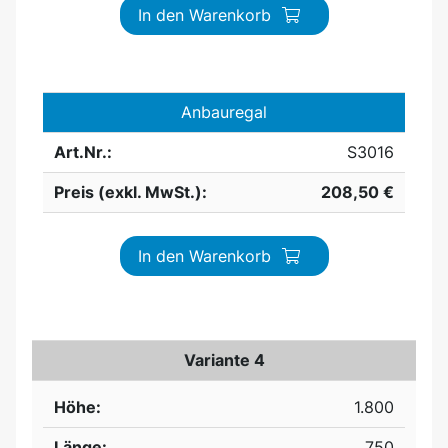
In den Warenkorb
Anbauregal
Art.Nr.:
S3016
Preis (exkl. MwSt.):
208,50 €
In den Warenkorb
Variante 4
Höhe:
1.800
Länge:
750