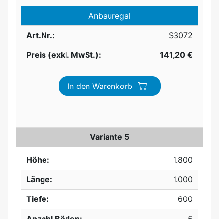
Anbauregal
Art.Nr.:
S3072
Preis (exkl. MwSt.):
141,20 €
In den Warenkorb
Variante 5
Höhe:
1.800
Länge:
1.000
Tiefe:
600
Anzahl Böden:
5