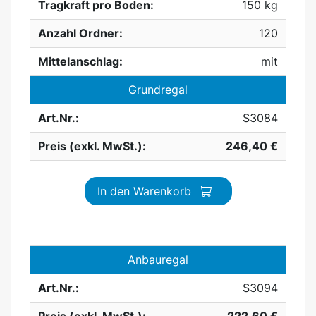
Tragkraft pro Boden:
150 kg
Anzahl Ordner:
120
Mittelanschlag:
mit
Grundregal
Art.Nr.:
S3084
Preis (exkl. MwSt.):
246,40 €
In den Warenkorb
Anbauregal
Art.Nr.:
S3094