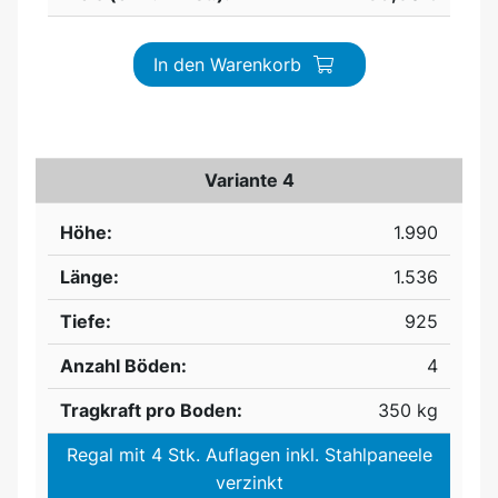
In den Warenkorb
Variante 4
Höhe:
1.990
Länge:
1.536
Tiefe:
925
Anzahl Böden:
4
Tragkraft pro Boden:
350 kg
Regal mit 4 Stk. Auflagen inkl. Stahlpaneele
verzinkt