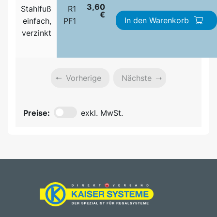
3,60
Stahlfuß
R1
€
In den Warenkorb
einfach,
PF1
verzinkt
Vorherige
Nächste
Preise:
exkl. MwSt.