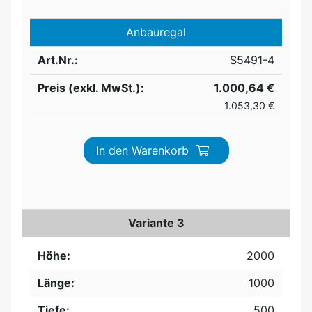
Anbauregal
Art.Nr.:
S5491-4
Preis (exkl. MwSt.):
1.000,64 €
1.053,30 €
In den Warenkorb
Variante 3
Höhe:
2000
Länge:
1000
Tiefe:
500