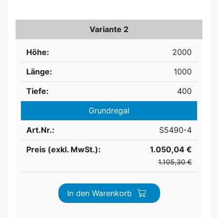
Variante 2
Höhe:
2000
Länge:
1000
Tiefe:
400
Grundregal
Art.Nr.:
S5490-4
Preis (exkl. MwSt.):
1.050,04 €
1.105,30 €
In den Warenkorb