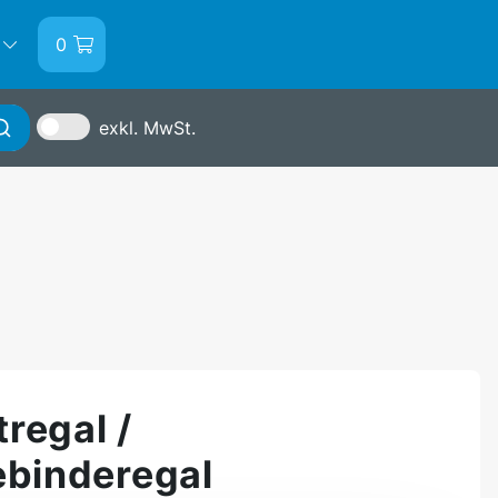
0
exkl. MwSt.
Anmelden
regal /
ebinderegal