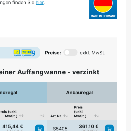
ngen finden Sie
hier
.
Preise:
exkl. MwSt.
einer Auffangwanne - verzinkt
ndregal
Anbauregal
Preis
reis (exkl.
(exkl.
MwSt.)
Art.Nr.
MwSt.)
415,44 €
361,10 €
S5405