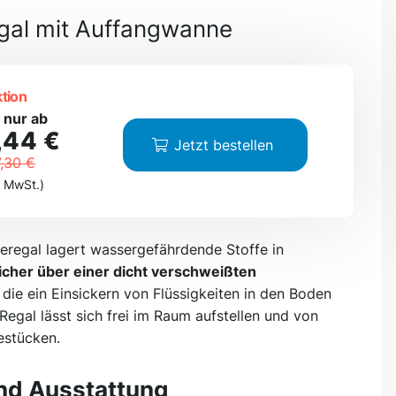
gal mit Auffangwanne
tion
 nur ab
,44 €
Jetzt bestellen
,30 €
. MwSt.)
eregal lagert wassergefährdende Stoffe in
icher über einer dicht verschweißten
, die ein Einsickern von Flüssigkeiten in den Boden
Regal lässt sich frei im Raum aufstellen und von
estücken.
nd Ausstattung