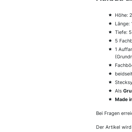
Höhe: 
Länge:
Tiefe:
5 Fach
1 Auff
(Grundr
Fachbö
beidsei
Stecksy
Als
Gru
Made i
Bei Fragen errei
Der Artikel wir