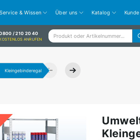
Service & Wissen
Über uns
Katalog
Kunde
0800 / 210 20 40
KOSTENLOS ANRUFEN
Kleingebinderegal
Umwelt
t
Kleing