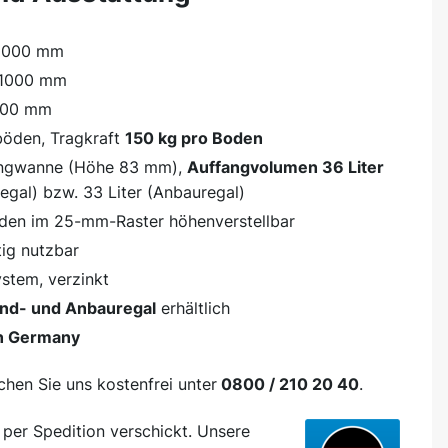
2000 mm
 1000 mm
 500 mm
böden, Tragkraft
150 kg pro Boden
angwanne (Höhe 83 mm),
Auffangvolumen 36 Liter
egal) bzw. 33 Liter (Anbauregal)
den im 25-mm-Raster höhenverstellbar
tig nutzbar
stem, verzinkt
nd- und Anbauregal
erhältlich
n Germany
chen Sie uns kostenfrei unter
0800 / 210 20 40
.
d
per Spedition
verschickt. Unsere