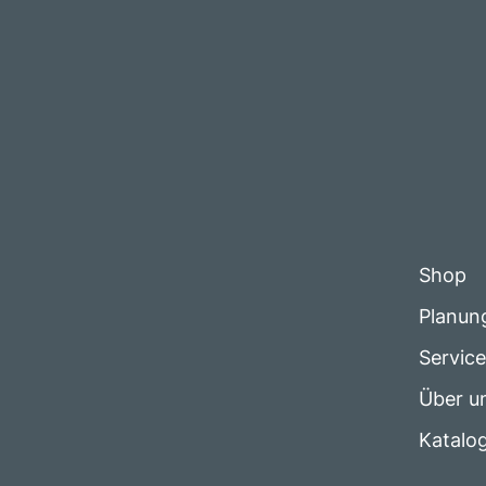
Shop
Planun
Servic
Über u
Katalo