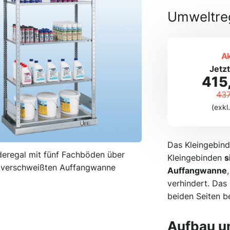
Umweltre
Ak
Jetzt
415
437
(exkl
Das Kleingebind
deregal mit fünf Fachböden über
Kleingebinden
s
t verschweißten Auffangwanne
Auffangwanne
verhindert. Das 
beiden Seiten b
Aufbau u