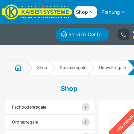
Shop
Planung
Service Center
Shop
Spezialregale
Umweltregale
Shop
Fachbodenregale
-5% Rabat
Ordnerregale