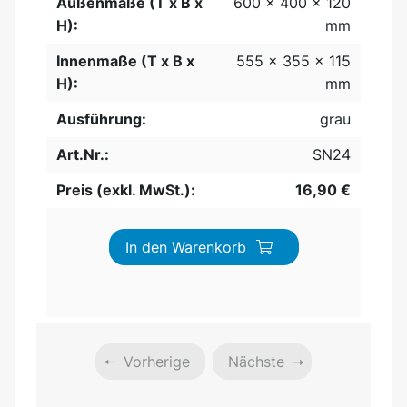
Außenmaße (T x B x
600 x 400 x 120
H):
mm
Innenmaße (T x B x
555 x 355 x 115
H):
mm
Ausführung:
grau
Art.Nr.:
SN24
Preis (exkl. MwSt.):
16,90 €
In den Warenkorb
Vorherige
Nächste