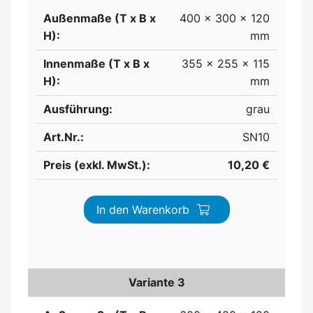
Außenmaße (T x B x
400 x 300 x 120
H):
mm
Innenmaße (T x B x
355 x 255 x 115
H):
mm
Ausführung:
grau
Art.Nr.:
SN10
Preis (exkl. MwSt.):
10,20 €
In den Warenkorb
Variante 3