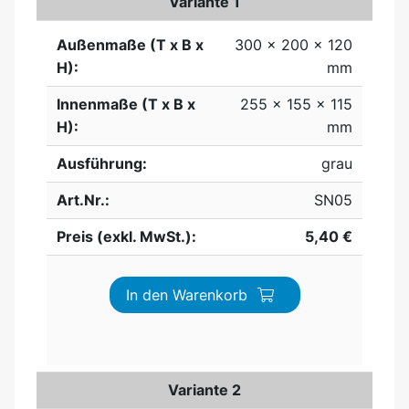
Variante 1
Außenmaße (T x B x
300 x 200 x 120
H):
mm
Innenmaße (T x B x
255 x 155 x 115
H):
mm
Ausführung:
grau
Art.Nr.:
SN05
Preis (exkl. MwSt.):
5,40 €
In den Warenkorb
Variante 2