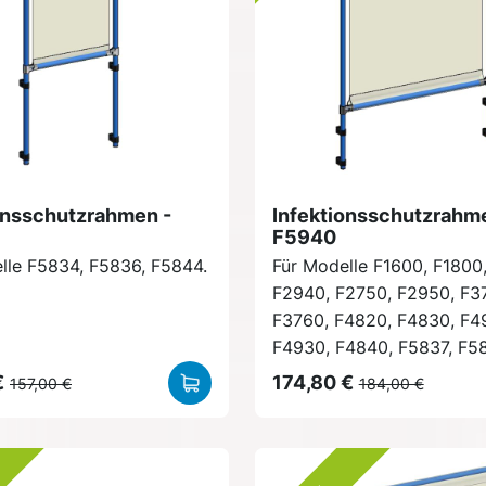
onsschutzrahmen -
Infektionsschutzrahm
F5940
lle F5834, F5836, F5844.
Für Modelle F1600, F1800
F2940, F2750, F2950, F3
F3760, F4820, F4830, F4
F4930, F4840, F5837, F5
€
174,80 €
157,00 €
184,00 €