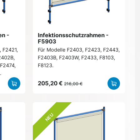
en -
Infektionsschutzrahmen -
F5903
, F2421,
Für Modelle F2403, F2423, F2443,
2402B,
F2403B, F2403W, F2433, F8103,
F2474,
F8123.
.
205,20 €
216,00 €
NEU