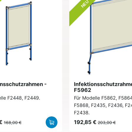
NEU
onsschutzrahmen -
Infektionsschutzrahm
F5962
lle F2448, F2449.
Für Modelle F5862, F5864
F5868, F2435, F2436, F2
F2438.
€
192,85 €
168,00 €
203,00 €