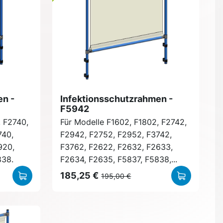
en -
Infektionsschutzrahmen -
F5942
, F2740,
Für Modelle F1602, F1802, F2742,
740,
F2942, F2752, F2952, F3742,
920,
F3762, F2622, F2632, F2633,
838.
F2634, F2635, F5837, F5838,...
185,25 €
195,00 €