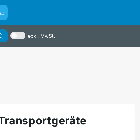
0
exkl. MwSt.
-Transportgeräte