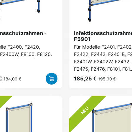
onsschutzrahmen -
Infektionsschutzrahm
F5901
lle F2400, F2420,
Für Modelle F2401, F2402
F2400W, F8100, F8120.
F2422, F2442, F2401B, F
F2401W, F2402W, F2432, 
F2475, F2476, F8101, F81..
€
185,25 €
184,00 €
195,00 €
NEU