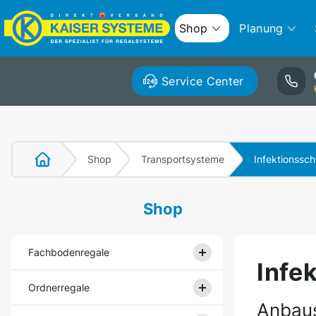
Shop
Planung
Service Center
Shop
Transportsysteme
Infektionssc
Shop
Fachbodenregale
Infe
Ordnerregale
Anbaus