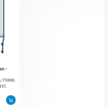
en -
, F5866,
437,