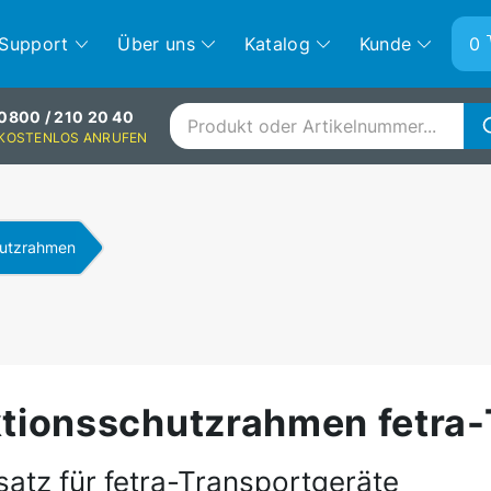
Support
Über uns
Katalog
Kunde
0800 / 210 20 40
KOSTENLOS ANRUFEN
Anmelden
hutzrahmen
ktionsschutzrahmen fetra
atz für fetra-Transportgeräte