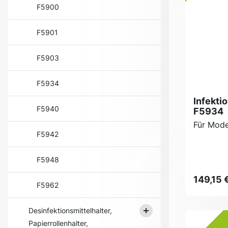
F5900
F5901
F5903
F5934
Infekti
F5940
F5934
Für Mode
F5942
F5948
149,15 
F5962
Desinfektionsmittelhalter,
Papierrollenhalter,