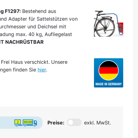
ng F1297:
Bestehend aus
nd Adapter für Sattelstützen von
urchmesser und Deichsel mit
ladung max. 40 kg, Aufliegelast
HT NACHRÜSTBAR
d
Frei Haus
verschickt. Unsere
ngen finden Sie
hier
.
Preise:
exkl. MwSt.