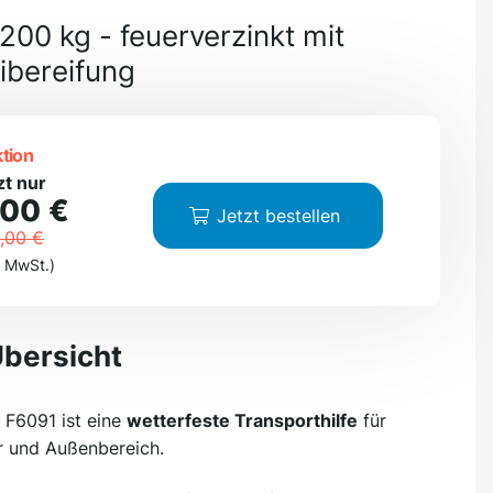
200 kg - feuerverzinkt mit
ibereifung
tion
zt nur
,00 €
Jetzt bestellen
,00 €
. MwSt.)
Übersicht
F6091 ist eine
wetterfeste Transporthilfe
für
r und Außenbereich.