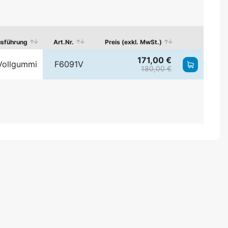
sführung
Art.Nr.
Preis (exkl. MwSt.)
171,00 €
Vollgummi
F6091V
180,00 €