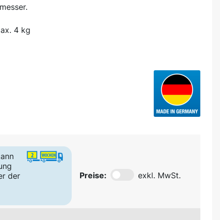
messer.
ax. 4 kg
kann
ung
Preise:
exkl. MwSt.
er der