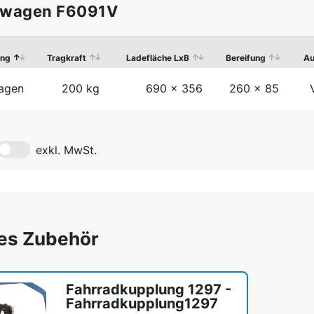
wagen F6091V
ung
Tragkraft
Ladefläche LxB
Bereifung
Au
agen
200 kg
690 x 356
260 x 85
exkl. MwSt.
es Zubehör
Fahrradkupplung 1297 -
Fahrradkupplung1297