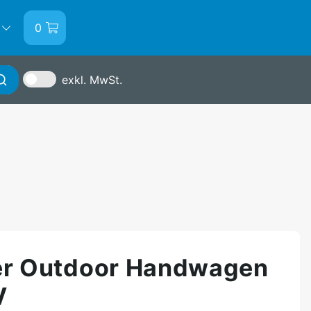
0
exkl. MwSt.
Anmelden
er Outdoor Handwagen
V