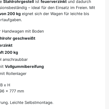
te
Stahlrohrgestell
ist
feuerverzinkt
und dadurch
ionsbeständig – ideal für den Einsatz im Freien. Mit
 von 200 kg
eignet sich der Wagen für leichte bis
ortaufgaben.
er Handwagen mit Boden
ahlrohr geschweißt
erzinkt
ft 200 kg
l anschraubbar
mit
Vollgummibereifung
it Rollenlager
B x H
596 x 777 mm
erung. Leichte Selbstmontage.