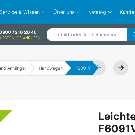
Service & Wissen
Über uns
Katalog
Kunde
0800 / 210 20 40
KOSTENLOS ANRUFEN
nd Anhänger
Handwagen
F6091V
Leicht
F6091