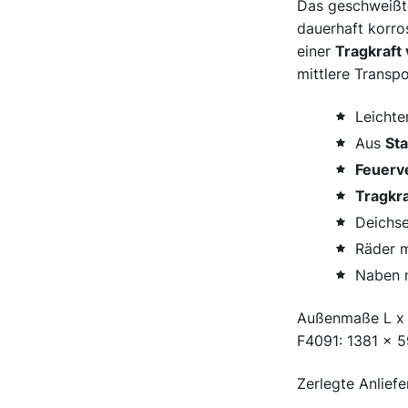
Das geschweiß
dauerhaft korros
einer
Tragkraft
mittlere Transp
Leicht
Aus
St
Feuerv
Tragkra
Deichse
Räder 
Naben m
Außenmaße L x 
F4091: 1381 x 
Zerlegte Anlief