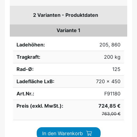
2 Varianten - Produktdaten
Variante 1
Ladehöhen:
205, 860
Tragkraft:
200 kg
Rad-Ø:
125
Ladefläche LxB:
720 x 450
Art.Nr.:
F91180
Preis (exkl. MwSt.):
724,85 €
763,00 €
In den Warenkorb