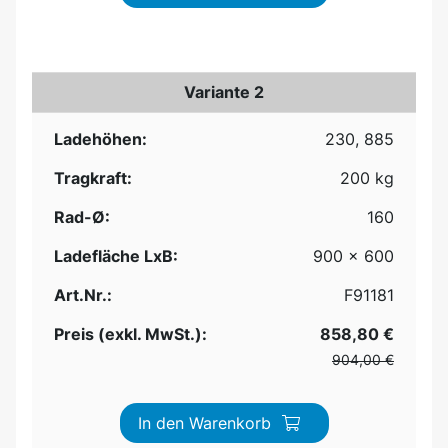
Variante 2
Ladehöhen:
230, 885
Tragkraft:
200 kg
Rad-Ø:
160
Ladefläche LxB:
900 x 600
Art.Nr.:
F91181
Preis (exkl. MwSt.):
858,80 €
904,00 €
In den Warenkorb