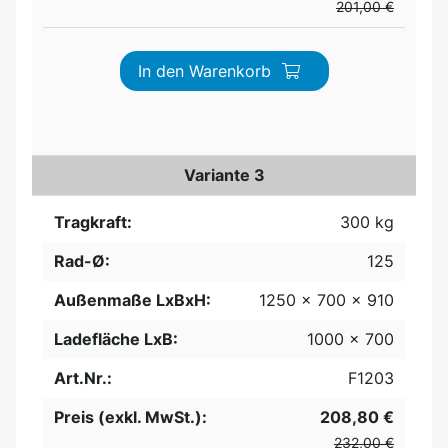
201,00 €
In den Warenkorb
Variante 3
Tragkraft:
300 kg
Rad-Ø:
125
Außenmaße LxBxH:
1250 x 700 x 910
Ladefläche LxB:
1000 x 700
Art.Nr.:
F1203
Preis (exkl. MwSt.):
208,80 €
232,00 €