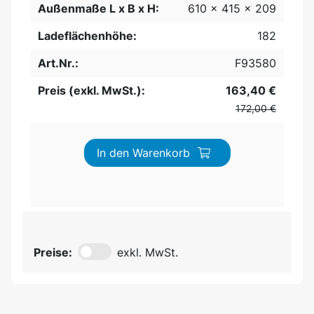
Außenmaße L x B x H:
610 x 415 x 209
Ladeflächenhöhe:
182
Art.Nr.:
F93580
Preis (exkl. MwSt.):
163,40 €
172,00 €
In den Warenkorb
Preise:
exkl. MwSt.