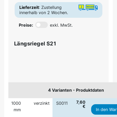
Lieferzeit
: Zustellung
innerhalb von 2 Wochen.
Preise:
exkl. MwSt.
Längsriegel S21
4 Varianten - Produktdaten
7,60
1000
verzinkt
S0011
€
In den Wa
mm