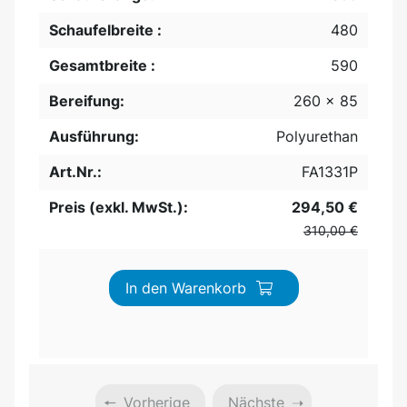
Schaufelbreite :
480
Gesamtbreite :
590
Bereifung:
260 x 85
Ausführung:
Polyurethan
Art.Nr.:
FA1331P
Preis (exkl. MwSt.):
294,50 €
310,00 €
In den Warenkorb
Vorherige
Nächste