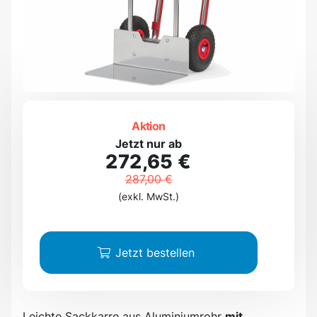
Aktion
Jetzt nur ab
272,65 €
287,00 €
(exkl. MwSt.)
Jetzt bestellen
Leichte Sackkarre aus Aluminiumrohr
mit