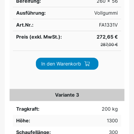
Bereifung:
260 x 56
Ausführung:
Vollgummi
Art.Nr.:
FA1331V
Preis (exkl. MwSt.):
272,65 €
287,00 €
In den Warenkorb
Variante 3
Tragkraft:
200 kg
Höhe:
1300
Schaufellänge:
300