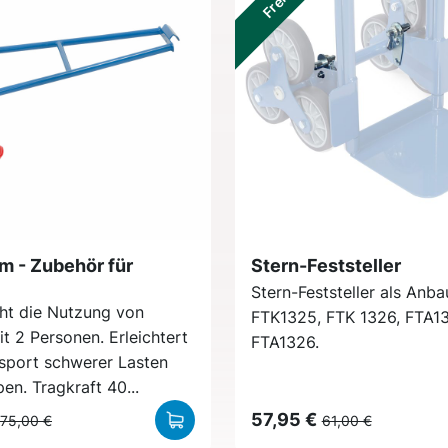
m - Zubehör für
Stern-Feststeller
Stern-Feststeller als Anba
ht die Nutzung von
FTK1325, FTK 1326, FTA1
t 2 Personen. Erleichtert
FTA1326.
sport schwerer Lasten
en. Tragkraft 40...
57,95 €
75,00 €
61,00 €