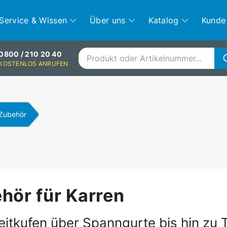
Service & Wissen
Über uns
Katalog
Kunde
0800 / 210 20 40
KOSTENLOS ANRUFEN
Zubehör
hör für Karren
eitkufen über Spanngurte bis hin zu