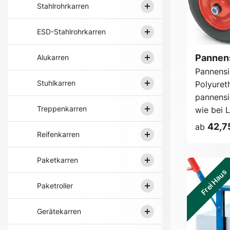
Stahlrohrkarren
ESD-Stahlrohrkarren
Pannen
Alukarren
Pannensi
Stuhlkarren
Polyuret
pannensi
Treppenkarren
wie bei L
42,7
ab
Reifenkarren
Paketkarren
Frei Haus
Paketroller
Gerätekarren