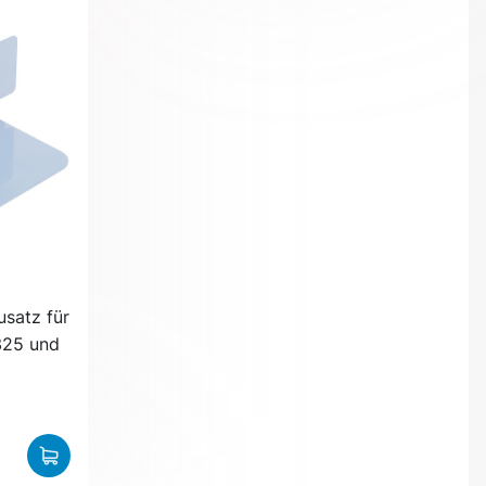
usatz für
325 und