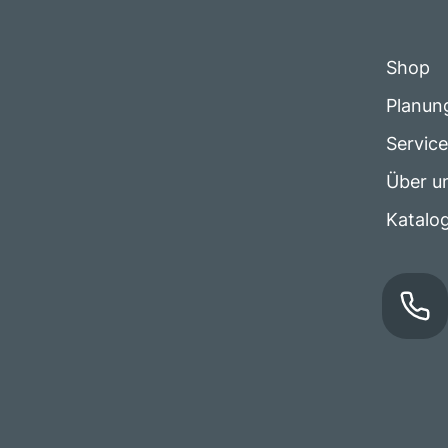
Shop
Planun
Servic
Über u
Katalo