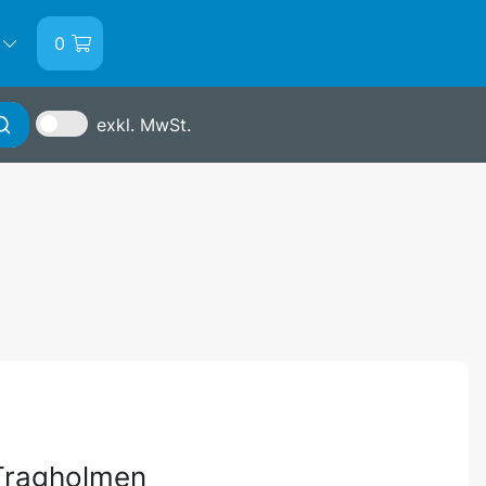
0
exkl. MwSt.
Anmelden
 Tragholmen