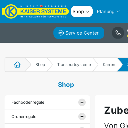
Shop
Planung
Service Center
Shop
Transportsysteme
Karren
Shop
Fachbodenregale
Zube
Ordnerregale
Von Gl