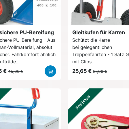
sichere PU-Bereifung
Gleitkufen für Karren
chere PU-Bereifung - Aus
Schützt die Karre
han-Vollmaterial, absolut
bei gelegentlichen
cher. Fahrkomfort ähnlich
Treppenfahrten - 1 Satz G
ufträde...
mit Clips.
5 €
25,65 €
45,00 €
27,00 €
Frei Haus