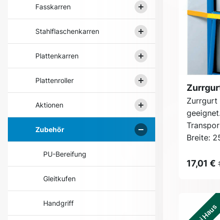
Fasskarren
Stahlflaschenkarren
Plattenkarren
Plattenroller
Zurrgur
Zurrgurt 
Aktionen
geeignet
Transpor
Zubehör
Breite: 
PU-Bereifung
17,01 €
Gleitkufen
Handgriff
Frei Haus