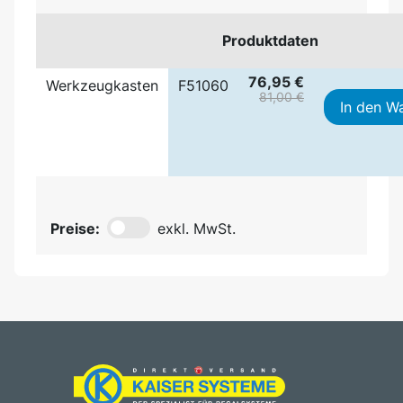
Produktdaten
76,95 €
Werkzeugkasten
F51060
81,00 €
In den W
Preise:
exkl. MwSt.