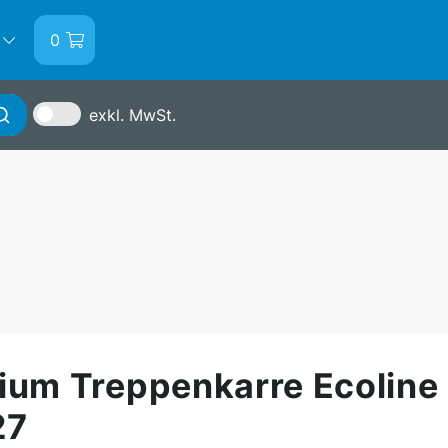
0
exkl. MwSt.
Anmelden
ium Treppenkarre Ecoline
27