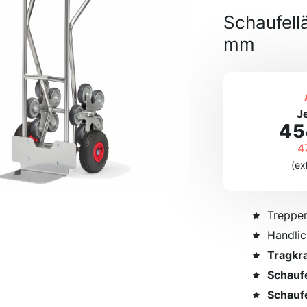
Schaufell
mm
J
45
4
(ex
Treppe
Handlic
Tragkra
Schauf
Schauf