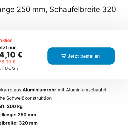
änge 250 mm, Schaufelbreite 320
Aktion
etzt nur
4,10 €
Jetzt bestellen
78,00 €
kl. MwSt.)
nkarre aus
Aluminiumrohr
mit Aluminiumschaufel
he Schweißkonstruktion
ft: 200 kg
ellänge: 250 mm
elbreite: 320 mm