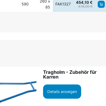
260 x
454,10 €
590
FAK1327
478,00 €
85
Tragholm - Zubehör für
Karren
Details anzeigen