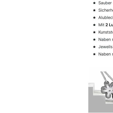
Sauber 
Sicherh
Alublec
Mit
2 Lu
Kunstst
Naben 
Jeweil
Naben m