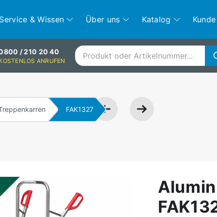
Service & Wissen
Über uns
Katalog
Kunde
0800 / 210 20 40
KOSTENLOS ANRUFEN
Treppenkarren
FAK1327
Alumin
FAK13