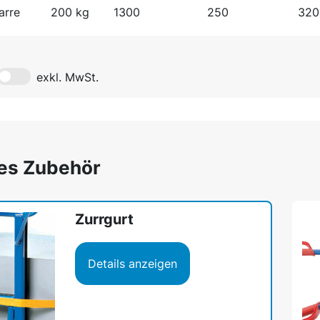
arre
200 kg
1300
250
320
exkl. MwSt.
es Zubehör
Zurrgurt
Details anzeigen