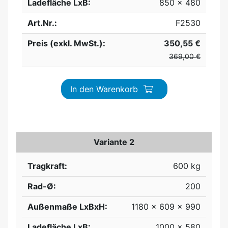
Ladefläche LxB:
850 x 480
Art.Nr.:
F2530
Preis (exkl. MwSt.):
350,55 €
369,00 €
In den Warenkorb
Variante 2
Tragkraft:
600 kg
Rad-Ø:
200
Außenmaße LxBxH:
1180 x 609 x 990
Ladefläche LxB:
1000 x 580