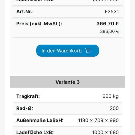
Art.Nr.:
F2531
Preis (exkl. MwSt.):
366,70 €
386,00 €
In den Warenkorb
Variante 3
Tragkraft:
600 kg
Rad-Ø:
200
Außenmaße LxBxH:
1180 x 709 x 990
Ladefläche LxB:
1000 x 680