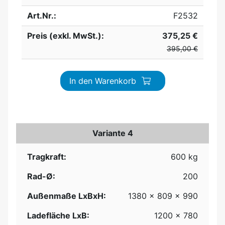
Art.Nr.:
F2532
Preis (exkl. MwSt.):
375,25 €
395,00 €
In den Warenkorb
Variante 4
Tragkraft:
600 kg
Rad-Ø:
200
Außenmaße LxBxH:
1380 x 809 x 990
Ladefläche LxB:
1200 x 780