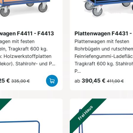
wagen F4411 - F4413
Plattenwagen F4431 -
agen mit festen
Plattenwagen mit festen
ln, Tragkraft 600 kg.
Rohrbügeln und rutschh
m: Holzwerkstoffplatten
Feinriefengummi-Ladefläc
kor). Stahlrohr- und P...
Tragkraft 600 kg. Stahlro
P...
25 €
390,45 €
ab
335,00 €
411,00 €
Frei Haus