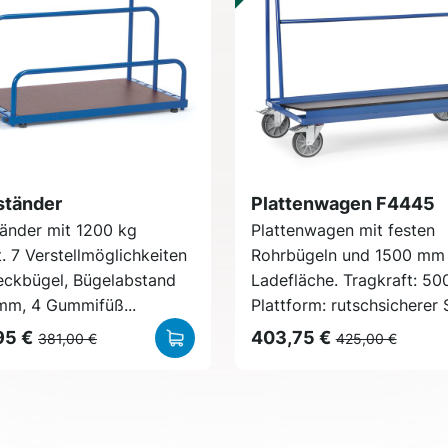
ständer
Plattenwagen F4445
tänder mit 1200 kg
Plattenwagen mit festen
. 7 Verstellmöglichkeiten
Rohrbügeln und 1500 mm 
teckbügel, Bügelabstand
Ladefläche. Tragkraft: 50
 mm, 4 Gummifüß...
Plattform: rutschsicherer S
95 €
403,75 €
381,00 €
425,00 €