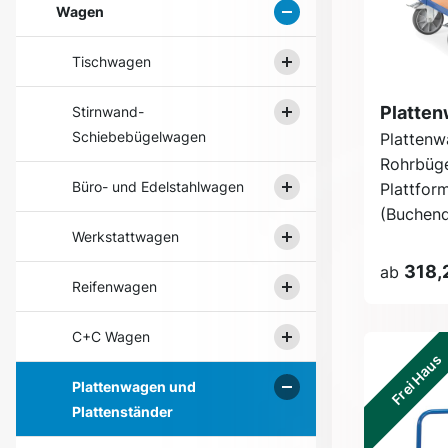
Wagen
Tischwagen
Platten
Stirnwand-
Schiebebügelwagen
Plattenw
Rohrbüge
Büro- und Edelstahlwagen
Plattfor
(Buchende
Werkstattwagen
318,
ab
Reifenwagen
C+C Wagen
Frei Haus
Plattenwagen und
Plattenständer