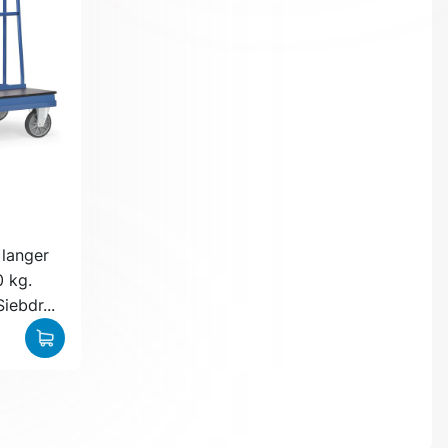
langer
0 kg.
iebdr...