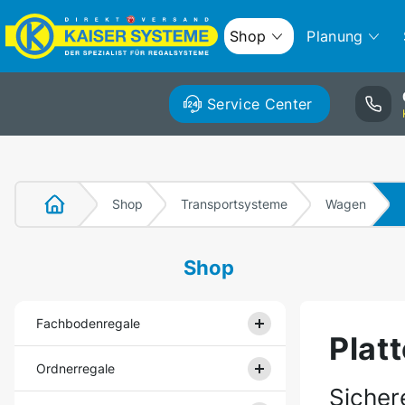
Shop
Planung
Service Center
Shop
Transportsysteme
Wagen
Shop
Fachbodenregale
Plat
Ordnerregale
Sicher