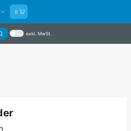
0
exkl. MwSt.
Anmelden
der
n