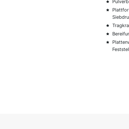
Pulverb
Plattfo
Siebdr
Tragkra
Bereifu
Platten
Feststel