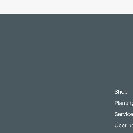
Shop
Planun
Servic
Über u