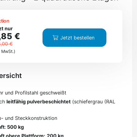
tion
zt nur
,85 €
Jetzt bestellen
,00 €
. MwSt.)
ersicht
hr und Profilstahl geschweißt
sch
leitfähig pulverbeschichtet
(schiefergrau (RAL
- und Steckkonstruktion
ft
:
500 kg
ft obere Plattform:
200 kg