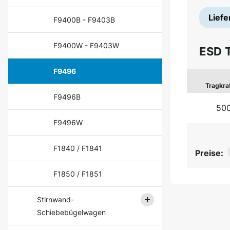
Liefe
F9400B - F9403B
F9400W - F9403W
ESD 
F9496
Tragkra
F9496B
500
F9496W
F1840 / F1841
Preise:
F1850 / F1851
Stirnwand-
Schiebebügelwagen