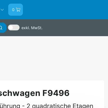
0
exkl. MwSt.
Anmelden
ischwagen F9496
hrung - 2 quadratische Etagen