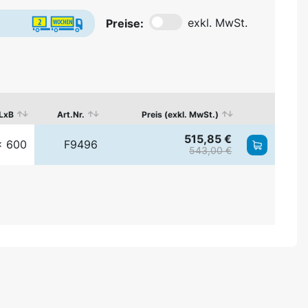
Preise:
exkl. MwSt.
 LxB
Art.Nr.
Preis (exkl. MwSt.)
515,85 €
x 600
F9496
543,00 €