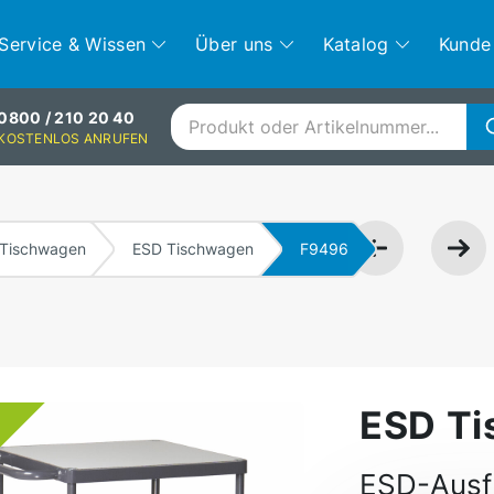
Service & Wissen
Über uns
Katalog
Kunde
0800 / 210 20 40
KOSTENLOS ANRUFEN
Tischwagen
ESD Tischwagen
F9496
ESD T
ESD-Ausfü