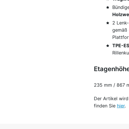
Bündige
Holzwer
2 Lenk-
gemäß 
Plattf
TPE-ES
Rillenk
Etagenhöhe
235 mm / 867 
Der Artikel wir
finden Sie
hier
.