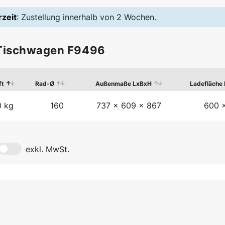
rzeit
: Zustellung innerhalb von 2 Wochen.
Tischwagen F9496
ft
Rad-Ø
Außenmaße LxBxH
Ladefläche
 kg
160
737 x 609 x 867
600 
exkl. MwSt.