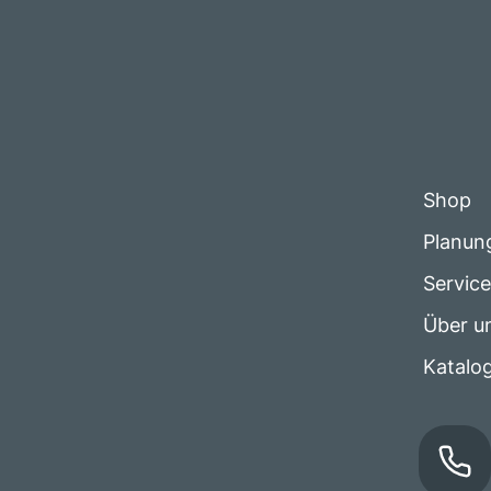
Shop
Planun
Servic
Über u
Katalo