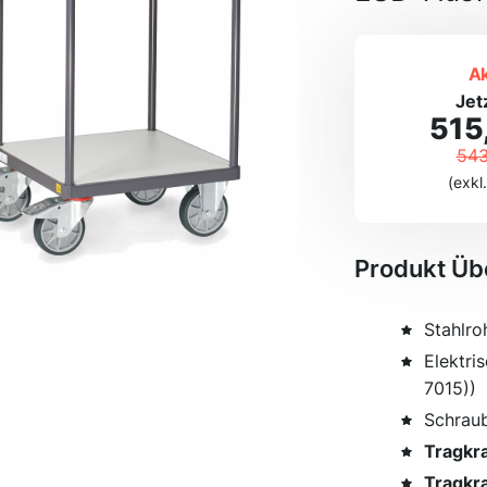
Ak
Jet
515
543
(exkl
Produkt Üb
Stahlro
Elektri
7015))
Schraub
Tragkra
Tragkra