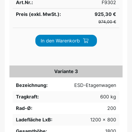
Art.Nr.:
F9302
Preis (exkl. MwSt.):
925,30 €
974,00 €
In den Warenkorb
Variante 3
Bezeichnung:
ESD-Etagenwagen
Tragkraft:
600 kg
Rad-Ø:
200
Ladefläche LxB:
1200 x 800
Gesamthöhe:
1800