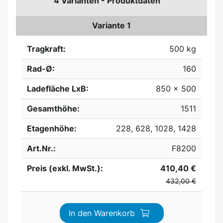
4 Varianten - Produktdaten
Variante 1
Tragkraft:
500 kg
Rad-Ø:
160
Ladefläche LxB:
850 x 500
Gesamthöhe:
1511
Etagenhöhe:
228, 628, 1028, 1428
Art.Nr.:
F8200
Preis (exkl. MwSt.):
410,40 €
432,00 €
In den Warenkorb