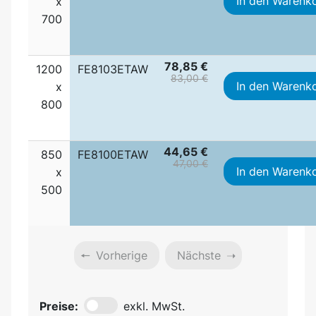
In den Warenk
x
700
78,85 €
1200
FE8103ETAW
83,00 €
In den Warenk
x
800
44,65 €
850
FE8100ETAW
47,00 €
In den Warenk
x
500
Vorherige
Nächste
Preise:
exkl. MwSt.