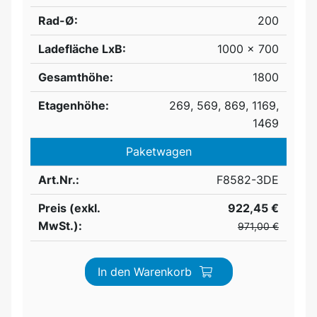
Rad-Ø:
200
Ladefläche LxB:
1000 x 700
Gesamthöhe:
1800
Etagenhöhe:
269, 569, 869, 1169,
1469
Paketwagen
Art.Nr.:
F8582-3DE
Preis (exkl.
922,45 €
MwSt.):
971,00 €
In den Warenkorb