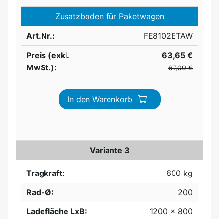
Zusatzboden für Paketwagen
Art.Nr.:
FE8102ETAW
Preis (exkl.
63,65 €
MwSt.):
67,00 €
In den Warenkorb
Variante 3
Tragkraft:
600 kg
Rad-Ø:
200
Ladefläche LxB:
1200 x 800