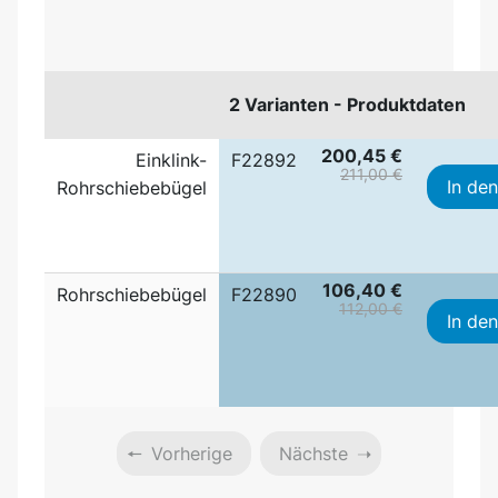
2 Varianten - Produktdaten
200,45 €
Einklink-
F22892
211,00 €
In de
Rohrschiebebügel
106,40 €
Rohrschiebebügel
F22890
112,00 €
In de
Vorherige
Nächste