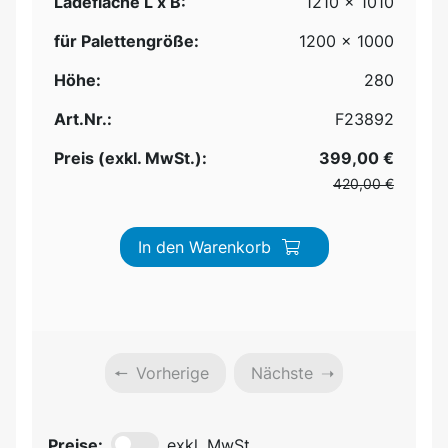
Ladefläche L x B:
1210 x 1010
für Palettengröße:
1200 x 1000
Höhe:
280
Art.Nr.:
F23892
Preis (exkl. MwSt.):
399,00 €
420,00 €
In den Warenkorb
Vorherige
Nächste
Preise:
exkl. MwSt.