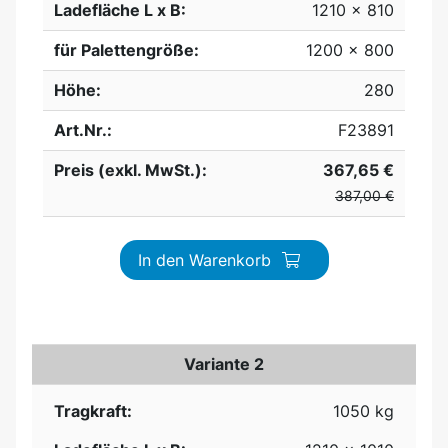
Ladefläche L x B:
1210 x 810
für Palettengröße:
1200 x 800
Höhe:
280
Art.Nr.:
F23891
Preis (exkl. MwSt.):
367,65 €
387,00 €
In den Warenkorb
Variante 2
Tragkraft:
1050 kg